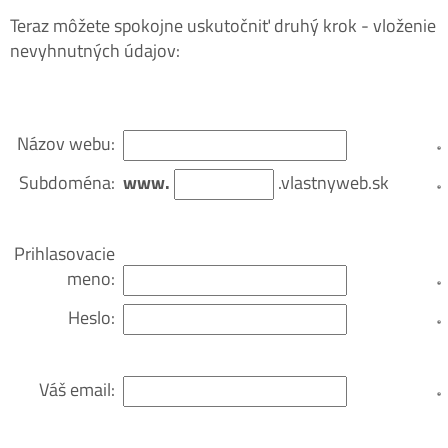
Teraz môžete spokojne uskutočniť druhý krok - vloženie
nevyhnutných údajov:
Názov webu:
Subdoména:
www.
.vlastnyweb.sk
Prihlasovacie
meno:
Heslo:
Váš email: