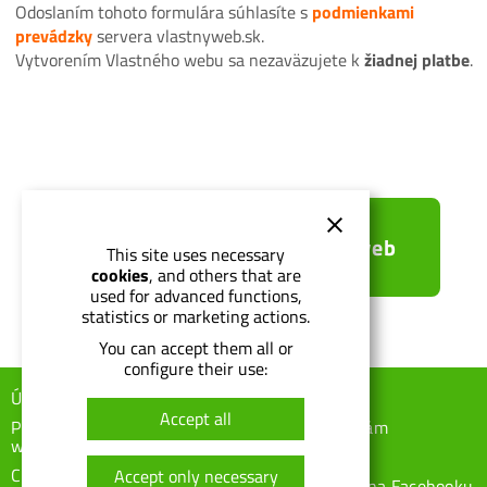
Odoslaním tohoto formulára súhlasíte s
podmienkami
prevádzky
servera vlastnyweb.sk.
Vytvorením Vlastného webu sa nezaväzujete k
žiadnej platbe
.
Vytvoriť Vlastný web
This site uses necessary
cookies
, and others that are
used for advanced functions,
statistics or marketing actions.
You can accept them all or
configure their use:
Úvod
Šablóny
Pomoc
Accept all
Prečo Vlastný
Parametre
Napíšte nám
web
Vytvoriť web
Kontakt
Cenník
Accept only necessary
Ako objednať
Aktuality na Facebooku