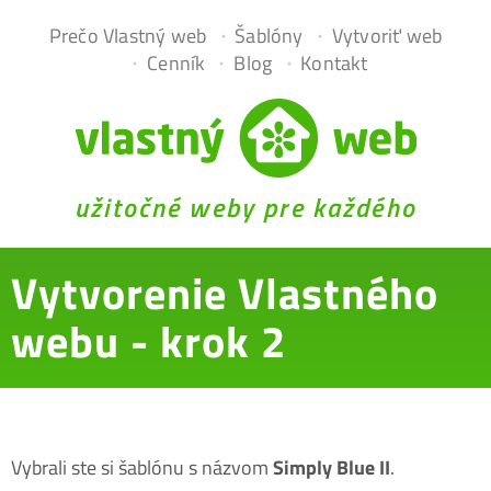
Prečo Vlastný web
Šablóny
Vytvoriť web
Cenník
Blog
Kontakt
užitočné weby pre každého
Vytvorenie Vlastného
webu - krok 2
Vybrali ste si šablónu s názvom
Simply Blue II
.